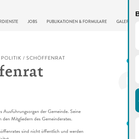
B
RDIENSTE
JOBS
PUBLIKATIONEN & FORMULARE
GALERIE
/
POLITIK
/
SCHÖFFENRAT
K
fenrat
das Ausführungsorgan der Gemeinde. Seine
automatisierte Suchma
n den Mitgliedern des Gemeinderates.
M
öffenrates sind nicht öffentlich und werden
eitet.