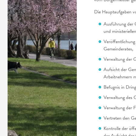
Die Hauptaufgaben vo
Ausführung der 
und ministeriellen
Veröffentlichung
Gemeinderates,
Verwaltung der 
Aufsicht der Gem
Arbeitnehmern mi
Befugnis in Drin
Verwaltung des 
Verwaltung der F
Vertreten den Ge
Kontrolle der öff
der Aufsicht der