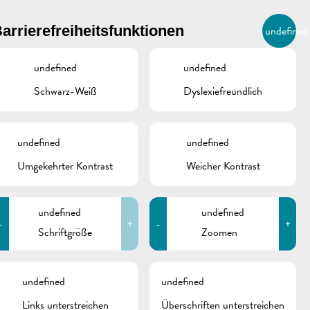
BIERGER.REMICH.LU
arrierefreiheitsfunktionen
undefined
DE
AGENDA
undefined
undefined
Schwarz-Weiß
Dyslexiefreundlich
ONTAKTE
undefined
undefined
Umgekehrter Kontrast
Weicher Kontrast
Stadtverwaltung
Remich
T.:
(+352) 23 69 2-1
Fax: (+352) 23 69 2-227
undefined
undefined
info@remich.lu
-
+
-
+
Schriftgröße
Zoomen
schine
ITGLIED
undefined
undefined
Links unterstreichen
Überschriften unterstreichen