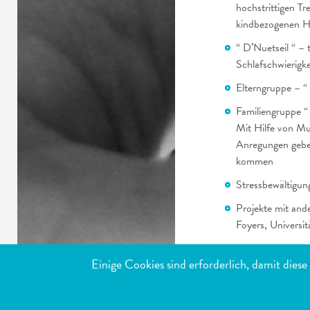
hochstrittigen T
kindbezogenen H
“ D’Nuetseil “ –
Schlafschwierigke
Elterngruppe – 
Familiengruppe “
Mit Hilfe von Mu
Anregungen geben
kommen
Stressbewältigung
Projekte mit and
Foyers, Universit
Diverse Themena
Einige Cookies sind erforderlich, damit dies
MEISTB