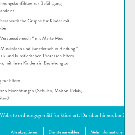
rennungskonflikten zur Befähigung
andelns
 therapeutische Gruppe für Kinder mit
iten
“ Versteesdemech “ mit Marte Meo
 Musikalisch und künstlerisch in Bindung “ –
sik und künstlerischen Prozessen Eltern
, mit ihren Kindern in Beziehung zu
 für Eltern
eren Einrichtungen (Schulen, Maison Relais,
äten)
bende und Konferenzen
e Website ordnungsgemäß funktioniert. Darüber hinaus benötigen 
ENUTZTE DIENSTE
IMPRESSUM
Alle akzeptieren
Dienste auswählen
Mehr Informationen