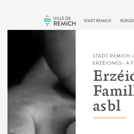
Skip to main content
STADT REMICH
BÜRGE
STADT REMICH
ERZÉIONGS- A 
Erzéi
Famil
asbl