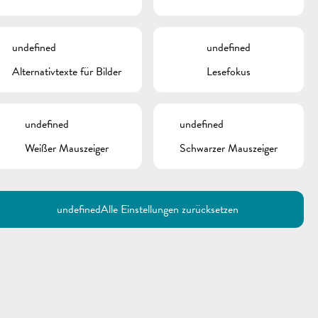
INKS
AFP-Solidarité-Famille
undefined
undefined
asbl
Alternativtexte für Bilder
Lesefokus
undefined
undefined
Weißer Mauszeiger
Schwarzer Mauszeiger
undefined
Alle Einstellungen zurücksetzen