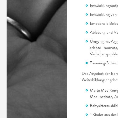
Entwicklungsauf
Entwicklung von 
Emotionale Bela
Ablösung und Ve
Umgang mit Aggre
erlebte Traumata
Verhaltensprobl
Trennung/Scheid
Das Angebot der Bera
Weiterbildungsangebot
Marte Meo Kompe
Meo Institute, Au
Babysitterausbil
“ Kinder aus der