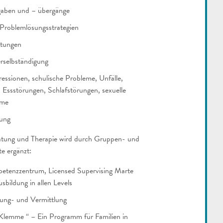
gaben und – übergänge
Problemlösungsstrategien
stungen
rselbständigung
ssionen, schulische Probleme, Unfälle,
, Essstörungen, Schlafstörungen, sexuelle
eme
ung
tung und Therapie wird durch Gruppen- und
e ergänzt:
tenzzentrum, Licensed Supervising Marte
sbildung in allen Levels
dung- und Vermittlung
 Klemme “ – Ein Programm für Familien in