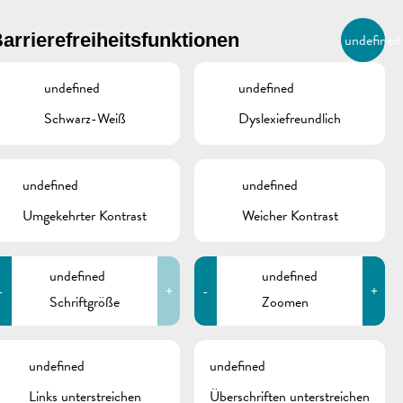
BIERGER.REMICH.LU
arrierefreiheitsfunktionen
undefined
DE
AGENDA
undefined
undefined
Schwarz-Weiß
Dyslexiefreundlich
ÜTZLICHE ADRESSEN
undefined
undefined
Umgekehrter Kontrast
Weicher Kontrast
Erzéiongs- a
Familljeberodung
4, rue Enz
undefined
undefined
L-5532 Remich
-
+
-
+
Schriftgröße
Zoomen
T.:
(+352) 46 000 41
http://www.afp-solidarite-
schine
famille.lu/
undefined
undefined
info@afp-solidarite-famille.lu
Links unterstreichen
Überschriften unterstreichen