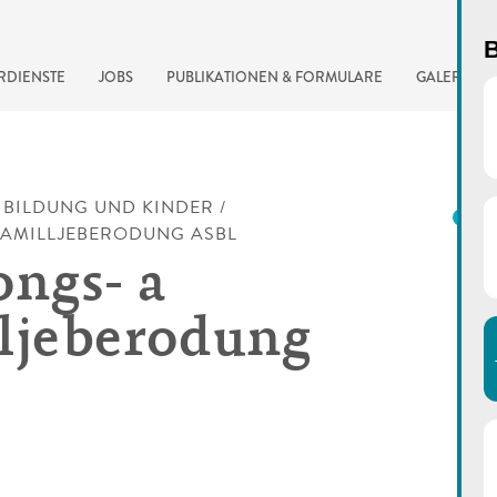
B
RDIENSTE
JOBS
PUBLIKATIONEN & FORMULARE
GALERIE
/
BILDUNG UND KINDER
/
N
FAMILLJEBERODUNG ASBL
ongs- a
ljeberodung
automatisierte Suchma