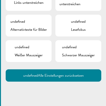
Links unterstreichen
unterstreichen
Neben den recycelbaren Müllsammlungen können die
Einwohner der Stadt Remich auch das Recyclingcenter in
Bech-Kleinmacher nutzen, welches nur den Inhabern einer
undefined
undefined
Zugangskarte vorbehalten ist.
Alternativtexte für Bilder
Lesefokus
Auch der SIGRE bietet Dienstleistungen im Berich der
Entsorgung und Wiederverwertung von Abfällen, so wie auch
den Verkauf von Kompost an.
undefined
undefined
Bei der SuperDrecksKëscht® können Sie Problemabfälle
Weißer Mauszeiger
Schwarzer Mauszeiger
entsorgen.
Alle Infos finden Sie in unserem Abfall-Leitfaden.
undefined
Alle Einstellungen zurücksetzen
Einführung eines Ident-
Systems für Abfallbehälter
Um eine genaue Erfassung der Abfallmengen zu ermöglichen