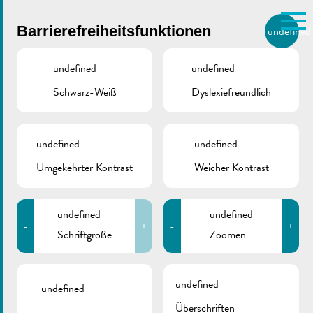
Skip to main content
Barrierefreiheitsfunktionen
undefined
DE
BIERGER.REMICH.LU
undefined
undefined
Schwarz-Weiß
Dyslexiefreundlich
Utilisez la recherche pour
retrouver les réponses à toutes
vos questions.
STADT REMICH
/
UMWELT
/
KLIMAPAKT
Comme par exemple des contacts, des
undefined
undefined
Klimapakt
informations ou de documents.
Umgekehrter Kontrast
Weicher Kontrast
undefined
undefined
-
+
-
+
Schriftgröße
Zoomen
undefined
undefined
Überschriften