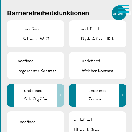
Skip to main content
Barrierefreiheitsfunktionen
undefined
DE
BIERGER.REMICH.LU
undefined
undefined
Schwarz-Weiß
Dyslexiefreundlich
Utilisez la recherche pour
retrouver les réponses à toutes
STADT REMICH
/
POLITIK
/
BERATENDE
vos questions.
KOMMISSIONEN
Comme par exemple des contacts, des
undefined
undefined
informations ou de documents.
Beratende
Umgekehrter Kontrast
Weicher Kontrast
Kommissionen
undefined
undefined
-
+
-
+
Schriftgröße
Zoomen
In folgenden Bereichen wurden beratende Kommissionen
undefined
gebildet:
undefined
Überschriften