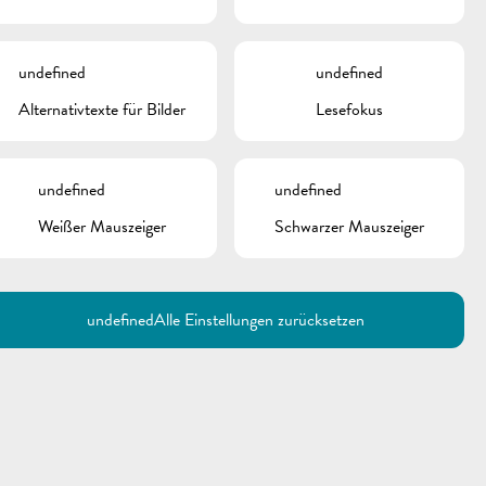
Nightlifebus
undefined
undefined
Alternativtexte für Bilder
Lesefokus
undefined
undefined
Weißer Mauszeiger
Schwarzer Mauszeiger
Utilisez la recherche pour
retrouver les réponses à toutes
vos questions.
Comme par exemple des contacts, des
informations ou de documents.
undefined
Alle Einstellungen zurücksetzen