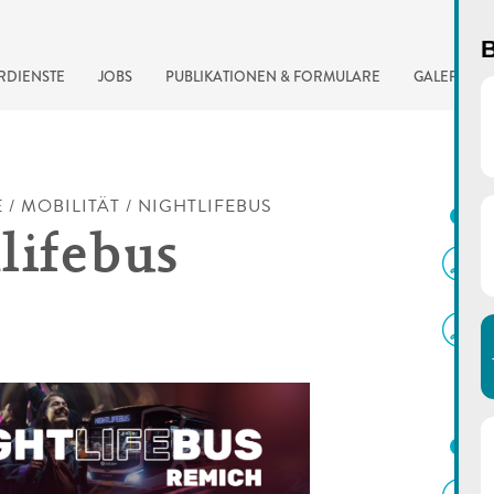
B
RDIENSTE
JOBS
PUBLIKATIONEN & FORMULARE
GALERIE
E
/
MOBILITÄT
/
NIGHTLIFEBUS
D
lifebus
automatisierte Suchma
L