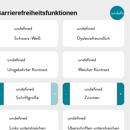
BIERGER.REMICH.LU
arrierefreiheitsfunktionen
undefined
DE
AGENDA
undefined
undefined
Schwarz-Weiß
Dyslexiefreundlich
OKUMENTE
undefined
undefined
Umgekehrter Kontrast
Weicher Kontrast
Nightlifebus | Fahrplan ab
dem 23.02.2026
Nightlifebus | Fahrplan
undefined
undefined
-
+
-
+
Vorabend
Schriftgröße
Zoomen
Nationalfeiertag 2026
schine
INKS
undefined
undefined
Links unterstreichen
Überschriften unterstreichen