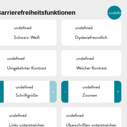
BIERGER.REMICH.LU
arrierefreiheitsfunktionen
undefined
DE
AGENDA
undefined
undefined
Schwarz-Weiß
Dyslexiefreundlich
ÜTZLICHE ADRESSEN
undefined
undefined
Umgekehrter Kontrast
Weicher Kontrast
MEC asbl
9 rue André Duchscher
L-6434 Echternach
undefined
undefined
T.:
(+352) 26 72 00 35
-
+
-
+
Schriftgröße
Zoomen
https://mecasbl.lu/
info@mecasbl.lu
schine
undefined
undefined
Links unterstreichen
Überschriften unterstreichen