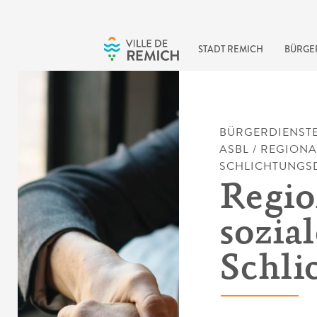
Skip to main content
STADT REMICH
BÜRGE
BÜRGERDIENST
ASBL
/
REGIONA
SCHLICHTUNGS
Regio
sozial
Schli