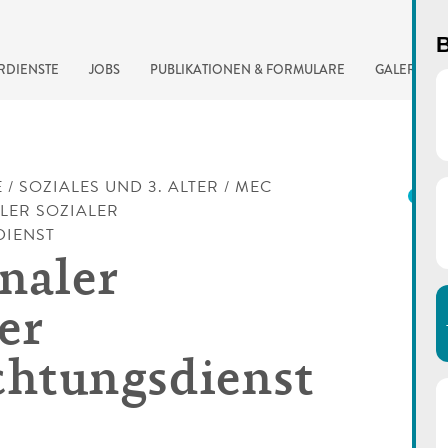
B
RDIENSTE
JOBS
PUBLIKATIONEN & FORMULARE
GALERIE
E
/
SOZIALES UND 3. ALTER
/
MEC
N
LER SOZIALER
DIENST
naler
er
chtungsdienst
automatisierte Suchma