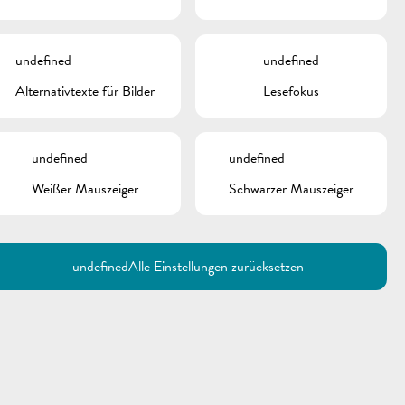
undefined
undefined
Alternativtexte für Bilder
Lesefokus
undefined
undefined
Weißer Mauszeiger
Schwarzer Mauszeiger
Utilisez la recherche pour
retrouver les réponses à toutes
vos questions.
Comme par exemple des contacts, des
informations ou de documents.
undefined
Alle Einstellungen zurücksetzen