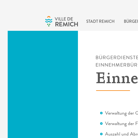
Skip to main content
STADT REMICH
BÜRGE
BÜRGERDIENST
EINNEHMERBÜ
Einn
Verwaltung der 
Verwaltung der F
Auszahl und Abr