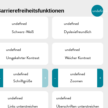
BIERGER.REMICH.LU
arrierefreiheitsfunktionen
undefined
DE
AGENDA
undefined
undefined
Schwarz-Weiß
Dyslexiefreundlich
ONTAKTE
undefined
undefined
Umgekehrter Kontrast
Weicher Kontrast
Thull
Madeline
Einnehmerbüro
T.:
(+352) 23 692 - 239
madeline.thull@remich.lu
undefined
undefined
-
+
-
+
Schriftgröße
Zoomen
Becker
Laurent
schine
Sekretariat
undefined
undefined
T.:
(+352) 23 69 2-220
laurent.becker@remich.lu
Links unterstreichen
Überschriften unterstreichen