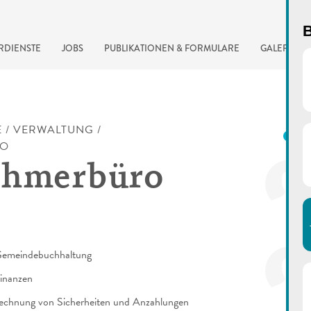
B
RDIENSTE
JOBS
PUBLIKATIONEN & FORMULARE
GALERIE
E
/
VERWALTUNG
/
K
RO
ehmerbüro
Gemeindebuchhaltung
automatisierte Suchma
inanzen
echnung von Sicherheiten und Anzahlungen