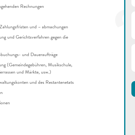
ingehenden Rechnungen
Zahlungsfristen und – abmachungen
ung und Gerichtsverfahren gegen die
bbuchungs- und Daueraufträge
ung (Gemeindegebühren, Musikschule,
Terrassen und Märkte, usw.)
rwaltungskonten und des Restantenetats
en
ionen