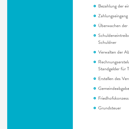
Bezahlung der e
Zahlungseingang
Überwachen der 
Schuldeneintreib
Schuldner
Verwalten der A
Rechnungserstel
Standgelder für 
Erstellen des Ve
Gemeindeabgab
Friedhofskonzess
Grundsteuer