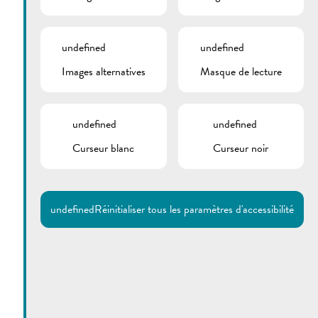
undefined
undefined
Images alternatives
Masque de lecture
undefined
undefined
Curseur blanc
Curseur noir
undefined
Réinitialiser tous les paramètres d'accessibilité
Utilisez la recherche pour
retrouver les réponses à toutes
vos questions.
Comme par exemple des contacts, des
informations ou de documents.