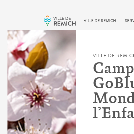
Skip to main content
VILLE DE REMICH
SERV
VILLE DE REMIC
Camp
GoBlu
Mondi
l’Enf