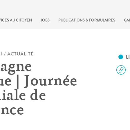
ICES AU CITOYEN
JOBS
PUBLICATIONS & FORMULAIRES
GA
H / ACTUALITÉ
L
agne
e | Journée
ale de
ance
recherche rapide