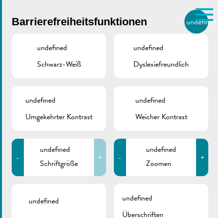
Skip to main content
Barrierefreiheitsfunktionen
undefined
DE
BIERGER.REMICH.LU
undefined
undefined
Schwarz-Weiß
Dyslexiefreundlich
Utilisez la recherche pour
retrouver les réponses à toutes
VILLE DE REMICH / ACTUALITÉ
vos questions.
Comme par exemple des contacts, des
undefined
undefined
GoBlue |
informations ou de documents.
Umgekehrter Kontrast
Weicher Kontrast
Weltkindertag
undefined
undefined
-
+
-
+
Schriftgröße
Zoomen
undefined
undefined
Überschriften