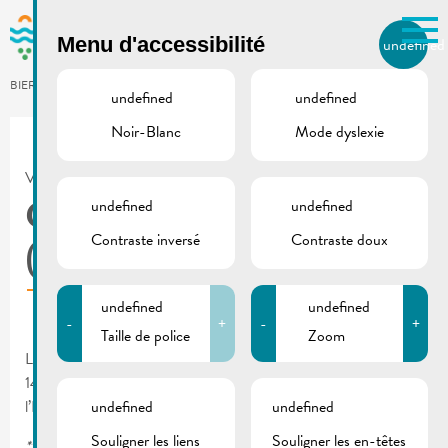
Skip to main content
Menu d'accessibilité
undefined
FR
BIERGER.REMICH.LU
undefined
undefined
Noir-Blanc
Mode dyslexie
Utilisez la recherche pour
retrouver les réponses à toutes
VILLE DE REMICH / ACTUALITÉ
vos questions.
Comme par exemple des contacts, des
undefined
undefined
Conseil communal
informations ou de documents.
Contraste inversé
Contraste doux
(14.01.2022)
undefined
undefined
-
+
-
+
Taille de police
Zoom
La prochaine séance du conseil communal aura lieu le vendredi
14 janvier 2022 à 08:30 heures en la salle des séances de
l’Hôtel de Ville à Remich.
undefined
undefined
Souligner les liens
Souligner les en-têtes
*** Application du régime CovidCheck !