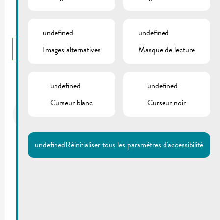
undefined
undefined
RETOUR
Images alternatives
Masque de lecture
CONTACTS
undefined
undefined
Curseur blanc
Curseur noir
Administration communale
T.:
(+352) 23 69 2-1
Fax: (+352) 23 69 2-227
info@remich.lu
undefined
Réinitialiser tous les paramètres d'accessibilité
DOCUMENTS
Gemeinderatssitzung | Tagesordnung
14/01/2022