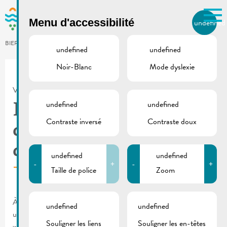
Skip to main content
Menu d'accessibilité
undefined
FR
BIERGER.REMICH.LU
undefined
undefined
Noir-Blanc
Mode dyslexie
Utilisez la recherche pour
retrouver les réponses à toutes
VILLE DE REMICH / ACTUALITÉ
vos questions.
Comme par exemple des contacts, des
undefined
undefined
De Buet | Changement
informations ou de documents.
Contraste inversé
Contraste doux
du système de
distribution
undefined
undefined
-
+
-
+
Taille de police
Zoom
À partir de janvier 2023, notre « Gemengebuet » est
undefined
undefined
uniquement disponible en ligne sur notre site web
Souligner les liens
Souligner les en-têtes
www.remich.lu.