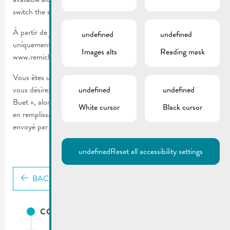
switch the site language to another available language.
À partir de janvier 2023, notre « Gemengebuet » est
undefined
undefined
uniquement disponible en ligne sur notre site web
Images alts
Reading mask
www.remich.lu.
Vous êtes un habitant ou un commerce de la Ville de Remich et
vous désirez continuer à recevoir les versions imprimées du «
undefined
undefined
Buet », alors commandez-les par courriel à mato@remich. lu ou
White cursor
Black cursor
en remplissant la carte de commande. L’imprimé vous sera
envoyé par voie postale.
undefined
Reset all accessibility settings
BACK
CONTACTS