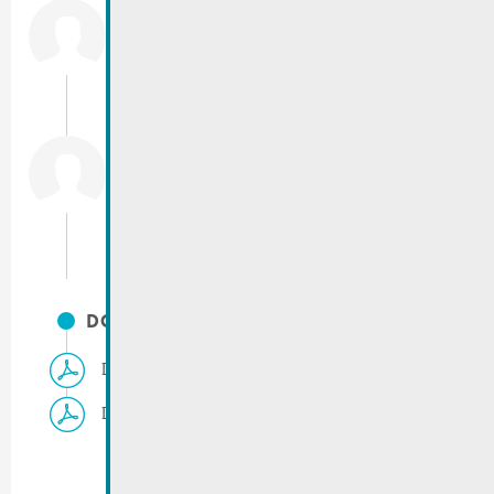
City of Remich
T.:
(+352) 23 69 2-1
Fax: (+352) 23 69 2-227
info@remich.lu
City marketing
T.:
(+352) 23 692 - 213 / 228
mato@remich.lu
DOCUMENTS
De Buet | Distribution : carte d’inscription
De Buet | Infos distribution