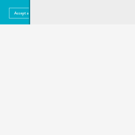
SERVICES LES PLUS DEMANDÉS
undefined
Accept all
Choose what to accept
More information
MENTIONS LÉGALES
Publié:
31.10.2022
recherche rapide