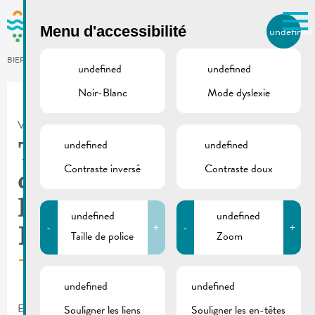
Skip to main content
Menu d'accessibilité
undefined
FR
BIERGER.REMICH.LU
undefined
undefined
Noir-Blanc
Mode dyslexie
Utilisez la recherche pour
retrouver les réponses à toutes
VILLE DE REMICH / ACTUALITÉ
vos questions.
Comme par exemple des contacts, des
undefined
undefined
Transfert provisoire
informations ou de documents.
Contraste inversé
Contraste doux
des arrêts de bus dans
la rue Maatebierg |
undefined
undefined
-
+
-
+
Prolongation
Taille de police
Zoom
undefined
undefined
En raison du chantier dans la rue de la Cité les arrêts de bus
Souligner les liens
Souligner les en-têtes