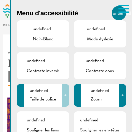
Skip to main content
Menu d'accessibilité
undefined
FR
BIERGER.REMICH.LU
undefined
undefined
Noir-Blanc
Mode dyslexie
Utilisez la recherche pour
retrouver les réponses à toutes
VILLE DE REMICH / ACTUALITÉ
vos questions.
Comme par exemple des contacts, des
undefined
undefined
Bicherthéik Schengen
informations ou de documents.
Contraste inversé
Contraste doux
| Horaires 2024
undefined
undefined
-
+
-
+
Taille de police
Zoom
undefined
undefined
Souligner les liens
Souligner les en-têtes