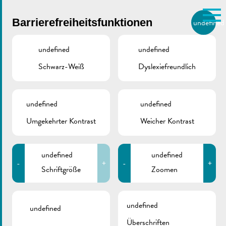
Skip to main content
Barrierefreiheitsfunktionen
undefined
DE
BIERGER.REMICH.LU
undefined
undefined
Schwarz-Weiß
Dyslexiefreundlich
Utilisez la recherche pour
retrouver les réponses à toutes
VILLE DE REMICH / ACTUALITÉ
vos questions.
Comme par exemple des contacts, des
undefined
undefined
Bicherthéik Schengen
informations ou de documents.
Umgekehrter Kontrast
Weicher Kontrast
| Öffnungszeiten 2024
undefined
undefined
-
+
-
+
Schriftgröße
Zoomen
undefined
undefined
Überschriften