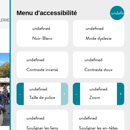
BIERGER.REMICH.LU
Menu d'accessibilité
undefined
FR
LERIE
AGENDA
undefined
undefined
Noir-Blanc
Mode dyslexie
undefined
undefined
Contraste inversé
Contraste doux
undefined
undefined
-
+
-
+
Taille de police
Zoom
undefined
undefined
Souligner les liens
Souligner les en-têtes