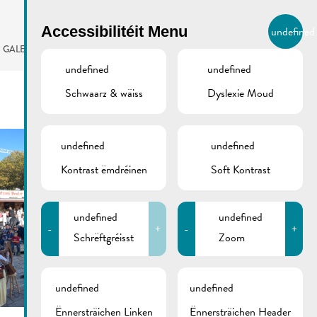
BIERGER.REMICH.LU
Accessibilitéit Menu
undefined
LB
GALERIE
AGENDA
undefined
undefined
Schwaarz & wäiss
Dyslexie Moud
undefined
undefined
Kontrast ëmdréinen
Soft Kontrast
undefined
undefined
-
+
-
+
Schrëftgréisst
Zoom
undefined
undefined
Ënnersträichen Linken
Ënnersträichen Header