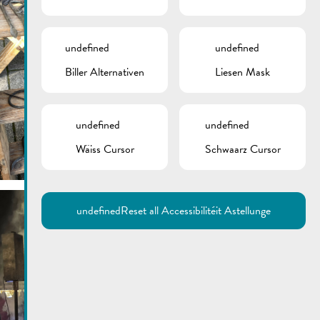
undefined
undefined
Biller Alternativen
Liesen Mask
undefined
undefined
Wäiss Cursor
Schwaarz Cursor
undefined
Reset all Accessibilitéit Astellunge