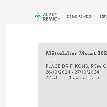
Skip to main content
D’STAD RÉIMECH
SERV
Mëttelalter Moart 20
PLACE DR F. KONS, REMI
26/10/2024
-
27/10/2024
©Carolan Lieb (Lorraine médiévale)