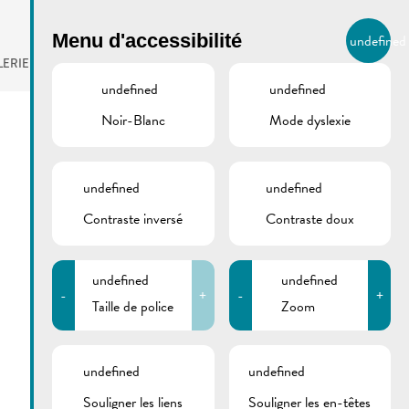
BIERGER.REMICH.LU
Menu d'accessibilité
undefined
FR
LERIE
AGENDA
undefined
undefined
Noir-Blanc
Mode dyslexie
undefined
undefined
Contraste inversé
Contraste doux
undefined
undefined
-
+
-
+
Taille de police
Zoom
undefined
undefined
Souligner les liens
Souligner les en-têtes