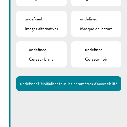
undefined
undefined
Images alternatives
Masque de lecture
undefined
undefined
Curseur blanc
Curseur noir
Utilisez la recherche pour
retrouver les réponses à toutes
vos questions.
Comme par exemple des contacts, des
informations ou de documents.
undefined
Réinitialiser tous les paramètres d'accessibilité