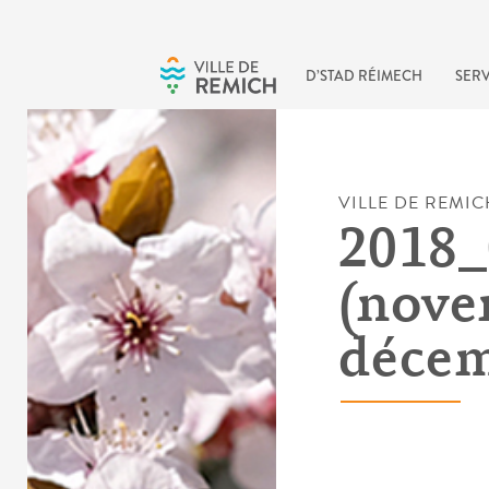
Skip to main content
D’STAD RÉIMECH
SERV
VILLE DE REMIC
2018_
(nove
décem