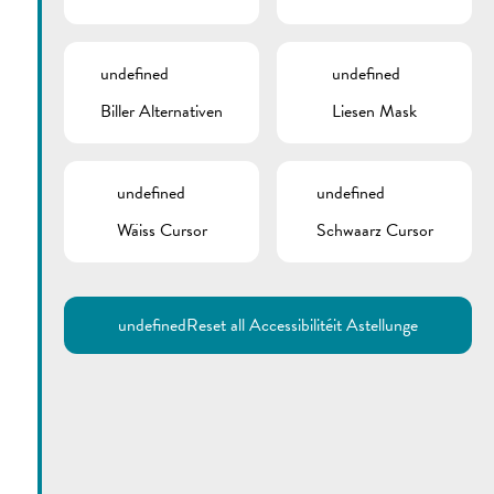
undefined
undefined
Biller Alternativen
Liesen Mask
undefined
undefined
Wäiss Cursor
Schwaarz Cursor
Utilisez la recherche pour
retrouver les réponses à toutes
vos questions.
Comme par exemple des contacts, des
informations ou de documents.
undefined
Reset all Accessibilitéit Astellunge