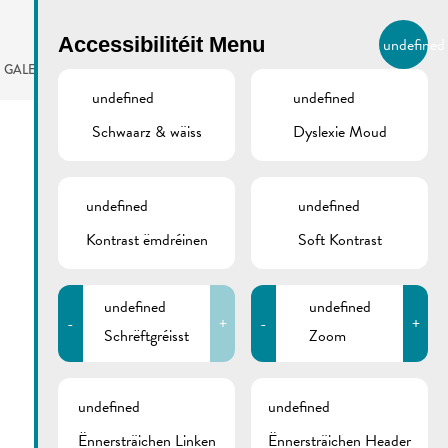
BIERGER.REMICH.LU
Accessibilitéit Menu
undefined
LB
GALERIE
AGENDA
undefined
undefined
Schwaarz & wäiss
Dyslexie Moud
undefined
undefined
Kontrast ëmdréinen
Soft Kontrast
undefined
undefined
-
+
-
+
Schrëftgréisst
Zoom
undefined
undefined
Ënnersträichen Linken
Ënnersträichen Header