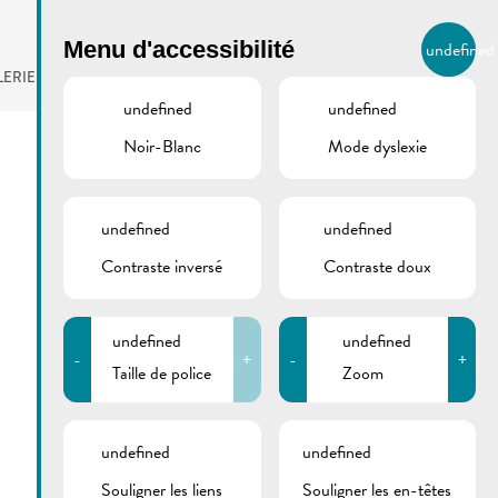
BIERGER.REMICH.LU
Menu d'accessibilité
undefined
FR
LERIE
AGENDA
undefined
undefined
Noir-Blanc
Mode dyslexie
undefined
undefined
Contraste inversé
Contraste doux
undefined
undefined
-
+
-
+
Taille de police
Zoom
undefined
undefined
Souligner les liens
Souligner les en-têtes