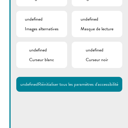
undefined
undefined
Images alternatives
Masque de lecture
undefined
undefined
Curseur blanc
Curseur noir
Utilisez la recherche pour
retrouver les réponses à toutes
vos questions.
Comme par exemple des contacts, des
informations ou de documents.
undefined
Réinitialiser tous les paramètres d'accessibilité