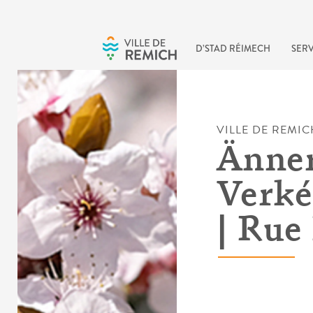
Skip to main content
D’STAD RÉIMECH
SERV
VILLE DE REMIC
Änne
Verké
| Rue