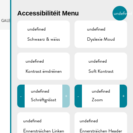
BIERGER.REMICH.LU
Accessibilitéit Menu
undefined
LB
GALERIE
AGENDA
undefined
undefined
Schwaarz & wäiss
Dyslexie Moud
undefined
undefined
Kontrast ëmdréinen
Soft Kontrast
undefined
undefined
-
+
-
+
Schrëftgréisst
Zoom
undefined
undefined
Ënnersträichen Linken
Ënnersträichen Header