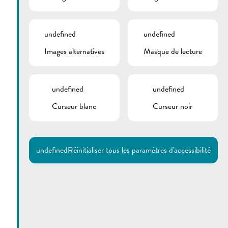
undefined
undefined
Images alternatives
Masque de lecture
undefined
undefined
Curseur blanc
Curseur noir
Utilisez la recherche pour
retrouver les réponses à toutes
vos questions.
Comme par exemple des contacts, des
informations ou de documents.
undefined
Réinitialiser tous les paramètres d'accessibilité