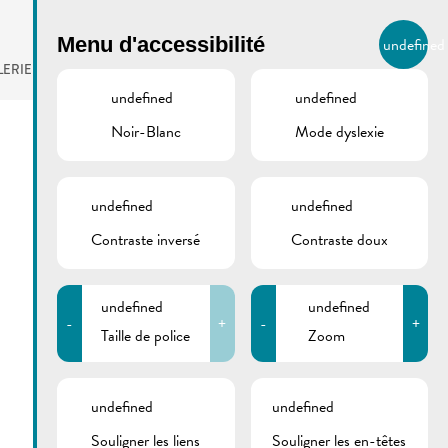
BIERGER.REMICH.LU
Menu d'accessibilité
undefined
FR
LERIE
AGENDA
undefined
undefined
Noir-Blanc
Mode dyslexie
undefined
undefined
Contraste inversé
Contraste doux
undefined
undefined
-
+
-
+
Taille de police
Zoom
undefined
undefined
Souligner les liens
Souligner les en-têtes