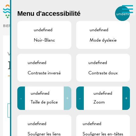
Skip to main content
Menu d'accessibilité
undefined
FR
BIERGER.REMICH.LU
undefined
undefined
Noir-Blanc
Mode dyslexie
Utilisez la recherche pour
retrouver les réponses à toutes
VILLE DE REMICH / ACTUALITÉ
vos questions.
Comme par exemple des contacts, des
undefined
undefined
RGTR | Ironman 2021
informations ou de documents.
Contraste inversé
Contraste doux
undefined
undefined
-
+
-
+
Taille de police
Zoom
RETOUR
undefined
undefined
Souligner les liens
Souligner les en-têtes