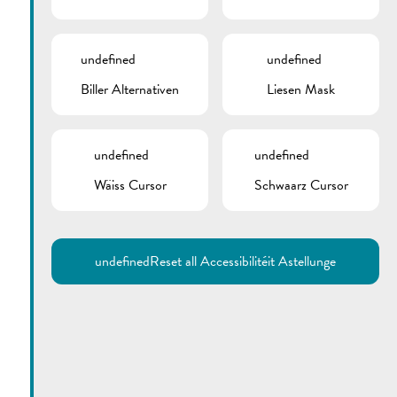
undefined
undefined
Biller Alternativen
Liesen Mask
undefined
undefined
Wäiss Cursor
Schwaarz Cursor
Utilisez la recherche pour
retrouver les réponses à toutes
vos questions.
Comme par exemple des contacts, des
informations ou de documents.
undefined
Reset all Accessibilitéit Astellunge