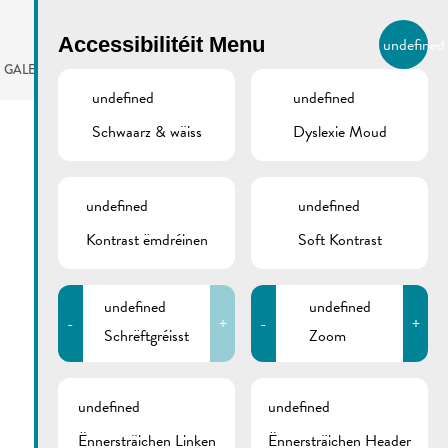
BIERGER.REMICH.LU
Accessibilitéit Menu
undefined
LB
GALERIE
AGENDA
undefined
undefined
Schwaarz & wäiss
Dyslexie Moud
undefined
undefined
Kontrast ëmdréinen
Soft Kontrast
undefined
undefined
-
+
-
+
Schrëftgréisst
Zoom
undefined
undefined
Ënnersträichen Linken
Ënnersträichen Header