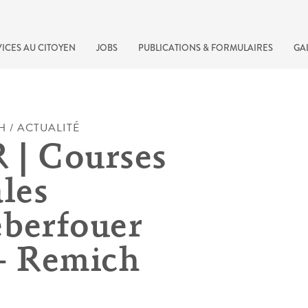
ICES AU CITOYEN
JOBS
PUBLICATIONS & FORMULAIRES
GA
H / ACTUALITÉ
| Courses
ales
berfouer
– Remich
recherche rapide