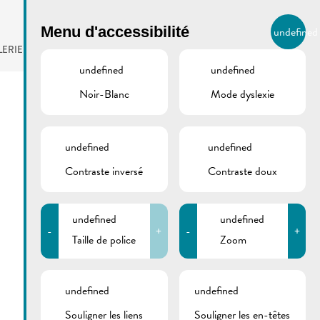
BIERGER.REMICH.LU
Menu d'accessibilité
undefined
FR
LERIE
AGENDA
undefined
undefined
Noir-Blanc
Mode dyslexie
undefined
undefined
Contraste inversé
Contraste doux
undefined
undefined
-
+
-
+
Taille de police
Zoom
undefined
undefined
Souligner les liens
Souligner les en-têtes