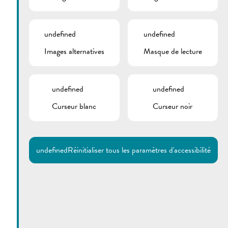
undefined
undefined
Images alternatives
Masque de lecture
undefined
undefined
Curseur blanc
Curseur noir
Utilisez la recherche pour
retrouver les réponses à toutes
vos questions.
Comme par exemple des contacts, des
informations ou de documents.
undefined
Réinitialiser tous les paramètres d'accessibilité