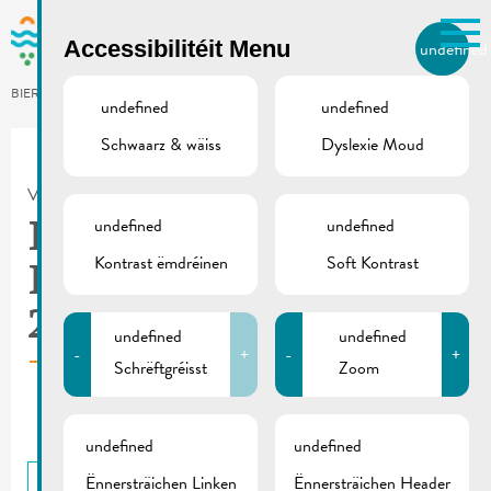
Skip to main content
Accessibilitéit Menu
undefined
LB
BIERGER.REMICH.LU
undefined
undefined
Schwaarz & wäiss
Dyslexie Moud
Utilisez la recherche pour
retrouver les réponses à toutes
VILLE DE REMICH / ACTUALITÉ
vos questions.
Comme par exemple des contacts, des
undefined
undefined
RGTR | Zousätzlech
informations ou de documents.
Kontrast ëmdréinen
Soft Kontrast
Faarten Schueberfouer
2023 – Réimech
undefined
undefined
-
+
-
+
Schrëftgréisst
Zoom
undefined
undefined
Ënnersträichen Linken
Ënnersträichen Header
BACK