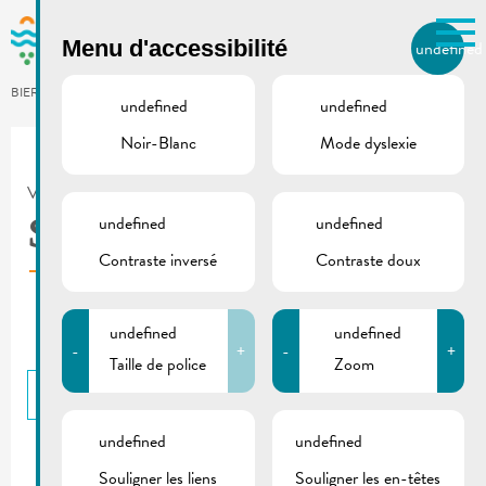
Skip to main content
Menu d'accessibilité
undefined
FR
BIERGER.REMICH.LU
undefined
undefined
Noir-Blanc
Mode dyslexie
Utilisez la recherche pour
retrouver les réponses à toutes
VILLE DE REMICH / ACTUALITÉ
vos questions.
Comme par exemple des contacts, des
undefined
undefined
SDK | Bombes aérosols
informations ou de documents.
Contraste inversé
Contraste doux
undefined
undefined
-
+
-
+
Taille de police
Zoom
RETOUR
undefined
undefined
Souligner les liens
Souligner les en-têtes