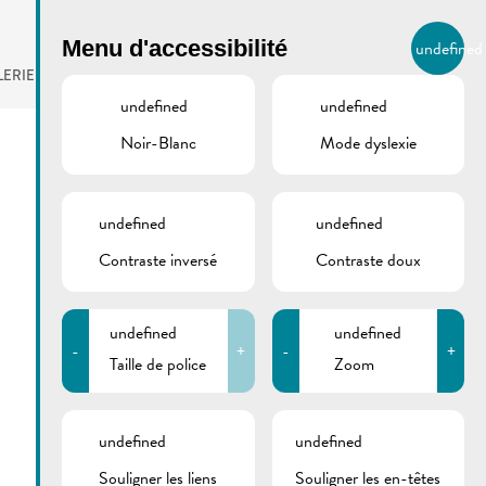
BIERGER.REMICH.LU
Menu d'accessibilité
undefined
FR
LERIE
AGENDA
undefined
undefined
Noir-Blanc
Mode dyslexie
undefined
undefined
Contraste inversé
Contraste doux
undefined
undefined
-
+
-
+
Taille de police
Zoom
undefined
undefined
Souligner les liens
Souligner les en-têtes