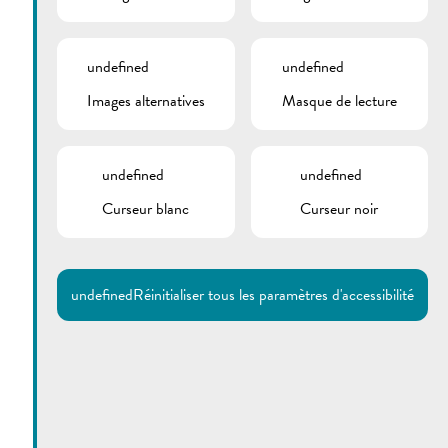
undefined
undefined
Images alternatives
Masque de lecture
undefined
undefined
Curseur blanc
Curseur noir
Utilisez la recherche pour
retrouver les réponses à toutes
vos questions.
Comme par exemple des contacts, des
informations ou de documents.
undefined
Réinitialiser tous les paramètres d'accessibilité