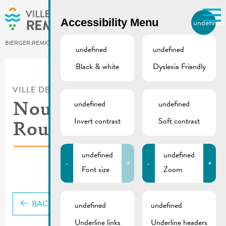
Skip to main content
Accessibility Menu
undefined
EN
BIERGER.REMICH.LU
undefined
undefined
Black & white
Dyslexia Friendly
Utilisez la recherche pour
retrouver les réponses à toutes
VILLE DE REMICH / ACTUALITÉ
vos questions.
Comme par exemple des contacts, des
undefined
undefined
Nouvelle Gare
informations ou de documents.
Invert contrast
Soft contrast
Routière
undefined
undefined
-
+
-
+
Font size
Zoom
BACK
undefined
undefined
Underline links
Underline headers