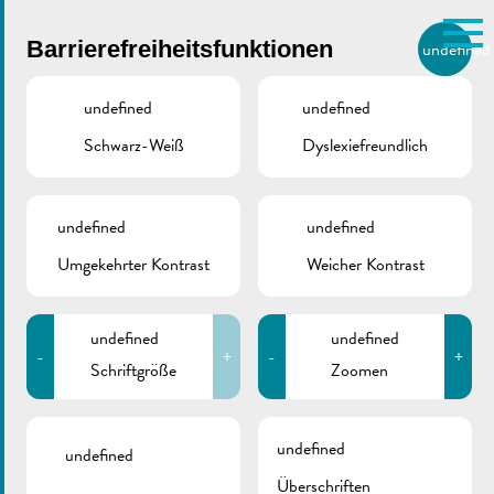
Skip to main content
Barrierefreiheitsfunktionen
undefined
DE
BIERGER.REMICH.LU
undefined
undefined
Schwarz-Weiß
Dyslexiefreundlich
Utilisez la recherche pour
retrouver les réponses à toutes
VILLE DE REMICH / ACTUALITÉ
vos questions.
Comme par exemple des contacts, des
undefined
undefined
Polizei | Kampagne zur
informations ou de documents.
Umgekehrter Kontrast
Weicher Kontrast
Einbruchsprävention
undefined
undefined
-
+
-
+
Schriftgröße
Zoomen
ZURÜCK
undefined
undefined
Überschriften