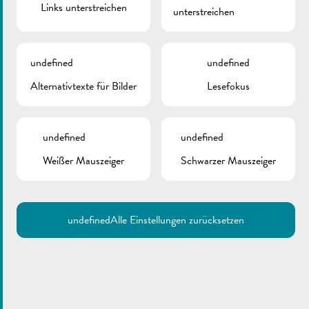
Links unterstreichen
unterstreichen
DOKUMENTE
Polizei | Kampagne zur Einbruchsprävention
undefined
undefined
Alternativtexte für Bilder
Lesefokus
undefined
undefined
Weißer Mauszeiger
Schwarzer Mauszeiger
undefined
Alle Einstellungen zurücksetzen