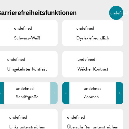
BIERGER.REMICH.LU
arrierefreiheitsfunktionen
undefined
DE
AGENDA
undefined
undefined
Schwarz-Weiß
Dyslexiefreundlich
ONTAKTE
undefined
undefined
Umgekehrter Kontrast
Weicher Kontrast
Stadtverwaltung
Remich
T.:
(+352) 23 69 2-1
Fax: (+352) 23 69 2-227
undefined
undefined
info@remich.lu
-
+
-
+
Schriftgröße
Zoomen
schine
undefined
undefined
Links unterstreichen
Überschriften unterstreichen