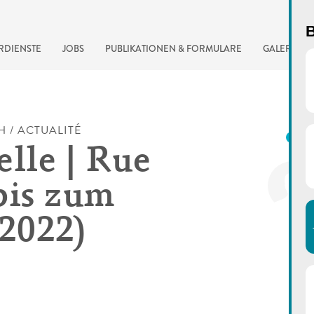
B
RDIENSTE
JOBS
PUBLIKATIONEN & FORMULARE
GALERIE
H / ACTUALITÉ
K
elle | Rue
bis zum
.2022)
automatisierte Suchma