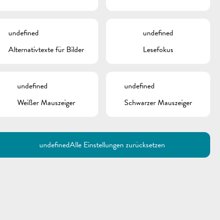
undefined
undefined
Alternativtexte für Bilder
Lesefokus
undefined
undefined
Weißer Mauszeiger
Schwarzer Mauszeiger
Utilisez la recherche pour
retrouver les réponses à toutes
vos questions.
Comme par exemple des contacts, des
informations ou de documents.
undefined
Alle Einstellungen zurücksetzen