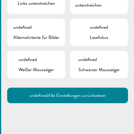
Links unterstreichen
unterstreichen
Flyer
Abgeänderte Verkehrsordnung
undefined
undefined
Mitteilung RGTR – Buslinien
Alternativtexte für Bilder
Lesefokus
ZURÜCK
undefined
undefined
Weißer Mauszeiger
Schwarzer Mauszeiger
DOKUMENTE
Mitteilung RGTR | Musel’s Laf 26 09 2021
undefined
Alle Einstellungen zurücksetzen
Musel’s Laf | Flyer