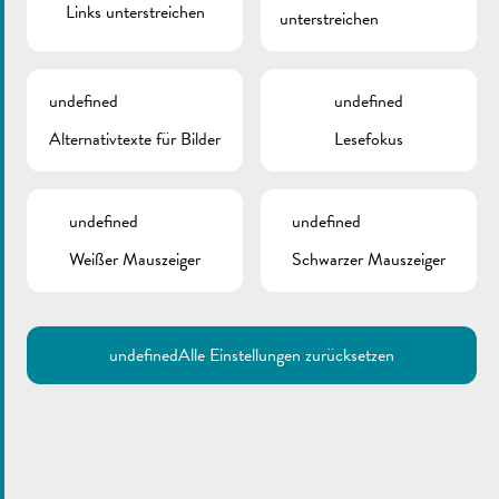
Links unterstreichen
ist, die Öffentlichkeit und die politischen Entscheidungsträger
unterstreichen
für seltene Erkrankungen und deren Auswirkungen auf das
Leben der Betroffenen zu sensibilisieren, wird das Rathaus in
den Farben blau, grün, rosa und violett bestahlt.
undefined
undefined
Alternativtexte für Bilder
Lesefokus
undefined
undefined
Weißer Mauszeiger
Schwarzer Mauszeiger
undefined
Alle Einstellungen zurücksetzen
ZURÜCK