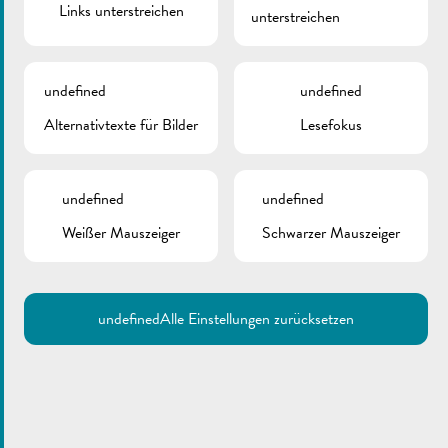
Links unterstreichen
unterstreichen
ZURÜCK
undefined
undefined
KONTAKTE
Alternativtexte für Bilder
Lesefokus
Stadtverwaltung Remich
T.:
(+352) 23 69 2-1
undefined
undefined
Fax: (+352) 23 69 2-227
info@remich.lu
Weißer Mauszeiger
Schwarzer Mauszeiger
Sekretariat
T.:
(+352) 23 69 2 - 1
undefined
Alle Einstellungen zurücksetzen
secretariat@remich.lu