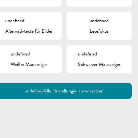
undefined
undefined
Alternativtexte für Bilder
Lesefokus
undefined
undefined
Weißer Mauszeiger
Schwarzer Mauszeiger
Utilisez la recherche pour
retrouver les réponses à toutes
vos questions.
Comme par exemple des contacts, des
informations ou de documents.
undefined
Alle Einstellungen zurücksetzen