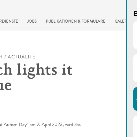
B
RDIENSTE
JOBS
PUBLIKATIONEN & FORMULARE
GALERIE
H / ACTUALITÉ
h lights it
ue
automatisierte Suchma
 Autism Day“ am 2. April 2023, wird das
.