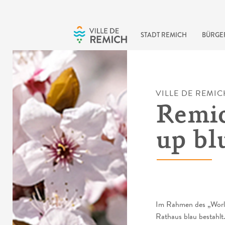
Skip to main content
STADT REMICH
BÜRGE
VILLE DE REMIC
Remic
up bl
Im Rahmen des „World
Rathaus blau bestahlt