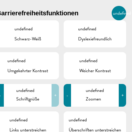
BIERGER.REMICH.LU
arrierefreiheitsfunktionen
undefined
DE
AGENDA
undefined
undefined
Schwarz-Weiß
Dyslexiefreundlich
undefined
undefined
Umgekehrter Kontrast
Weicher Kontrast
undefined
undefined
-
+
-
+
Schriftgröße
Zoomen
schine
undefined
undefined
Links unterstreichen
Überschriften unterstreichen