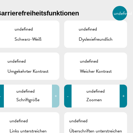
BIERGER.REMICH.LU
arrierefreiheitsfunktionen
undefined
DE
AGENDA
undefined
undefined
Schwarz-Weiß
Dyslexiefreundlich
ONTAKTE
undefined
undefined
Umgekehrter Kontrast
Weicher Kontrast
Stadtverwaltung
Remich
T.:
(+352) 23 69 2-1
Fax: (+352) 23 69 2-227
undefined
undefined
info@remich.lu
-
+
-
+
Schriftgröße
Zoomen
schine
OKUMENTE
undefined
undefined
Links unterstreichen
Überschriften unterstreichen
Mitteilung Rue Wenkel