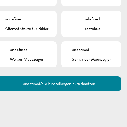
und Umgebung |
Asphaltierung der
Fahrbahn
undefined
undefined
Alternativtexte für Bilder
Lesefokus
undefined
undefined
Weißer Mauszeiger
Schwarzer Mauszeiger
undefined
Alle Einstellungen zurücksetzen