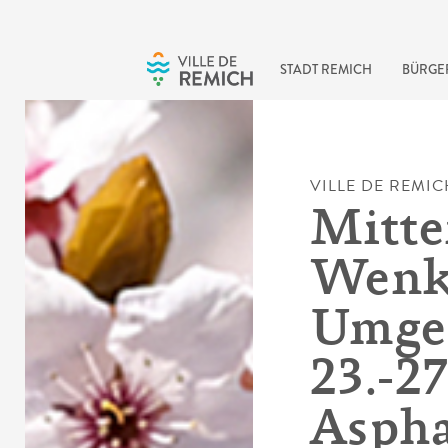
Skip to main content
STADT REMICH
BÜRGE
VILLE DE REMIC
Mitte
Wenk
Umge
23.-2
Aspha