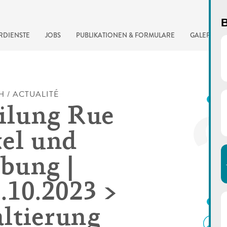
B
RDIENSTE
JOBS
PUBLIKATIONEN & FORMULARE
GALERIE
H / ACTUALITÉ
K
ilung Rue
el und
bung |
7.10.2023 >
automatisierte Suchma
D
ltierung