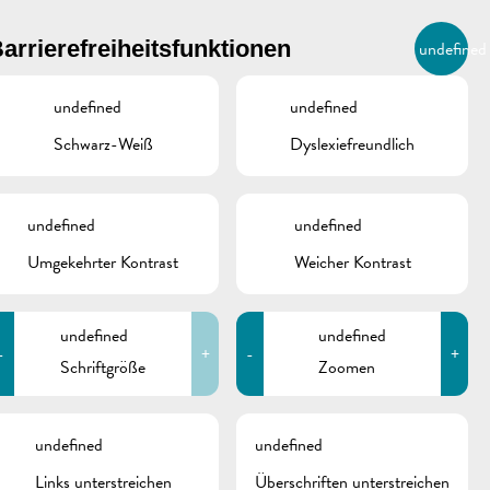
BIERGER.REMICH.LU
arrierefreiheitsfunktionen
undefined
DE
AGENDA
undefined
undefined
Schwarz-Weiß
Dyslexiefreundlich
undefined
undefined
Umgekehrter Kontrast
Weicher Kontrast
undefined
undefined
-
+
-
+
Schriftgröße
Zoomen
schine
undefined
undefined
Links unterstreichen
Überschriften unterstreichen