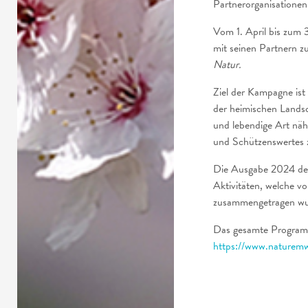
Partnerorganisatione
Vom 1. April bis zum 
mit seinen Partnern 
Natur.
Ziel der Kampagne ist
der heimischen Landsc
und lebendige Art näh
und Schützenswertes z
Die Ausgabe 2024 d
Aktivitäten, welche v
zusammengetragen wu
Das gesamte Programm 
https://www.naturemw