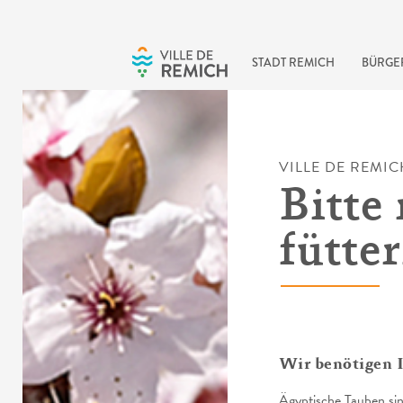
Skip to main content
STADT REMICH
BÜRGE
VILLE DE REMIC
Bitte 
fütter
Wir benötigen I
Ägyptische Tauben sind