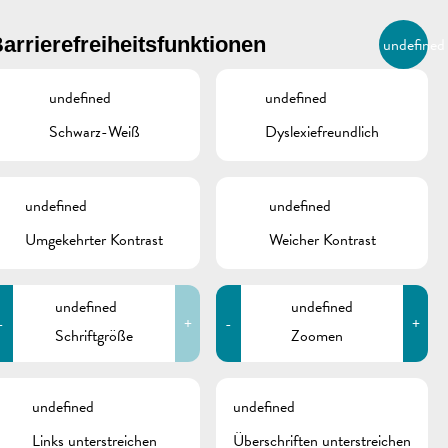
BIERGER.REMICH.LU
arrierefreiheitsfunktionen
undefined
DE
AGENDA
undefined
undefined
Schwarz-Weiß
Dyslexiefreundlich
undefined
undefined
Umgekehrter Kontrast
Weicher Kontrast
undefined
undefined
-
+
-
+
Schriftgröße
Zoomen
schine
undefined
undefined
Links unterstreichen
Überschriften unterstreichen