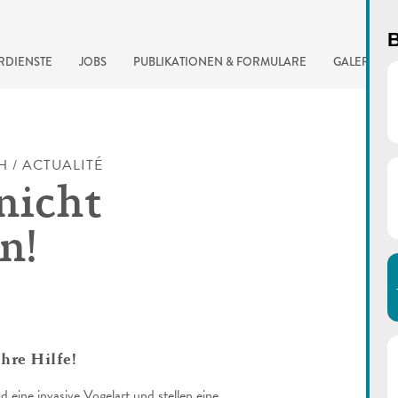
B
RDIENSTE
JOBS
PUBLIKATIONEN & FORMULARE
GALERIE
H / ACTUALITÉ
nicht
n!
automatisierte Suchma
hre Hilfe!
 eine invasive Vogelart und stellen eine