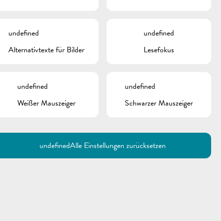
undefined
undefined
Alternativtexte für Bilder
Lesefokus
undefined
undefined
Weißer Mauszeiger
Schwarzer Mauszeiger
undefined
Alle Einstellungen zurücksetzen
Utilisez la recherche pour
retrouver les réponses à toutes
vos questions.