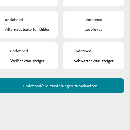
undefined
undefined
Alternativtexte für Bilder
Lesefokus
undefined
undefined
Weißer Mauszeiger
Schwarzer Mauszeiger
undefined
Alle Einstellungen zurücksetzen
Utilisez la recherche pour
retrouver les réponses à toutes
vos questions.
Comme par exemple des contacts, des
informations ou de documents.