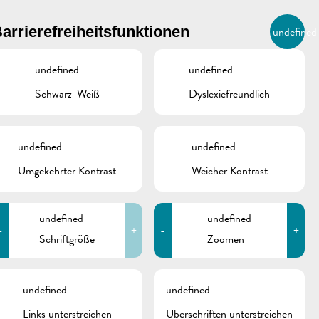
BIERGER.REMICH.LU
arrierefreiheitsfunktionen
undefined
DE
AGENDA
undefined
undefined
Schwarz-Weiß
Dyslexiefreundlich
OKUMENTE
undefined
undefined
Umgekehrter Kontrast
Weicher Kontrast
Mitteilung an die
Einwohner der Rue
Dauvelt
undefined
undefined
-
+
-
+
Schriftgröße
Zoomen
schine
undefined
undefined
Links unterstreichen
Überschriften unterstreichen