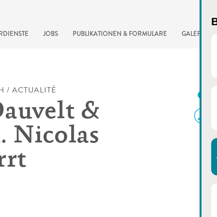
B
RDIENSTE
JOBS
PUBLIKATIONEN & FORMULARE
GALERIE
H / ACTUALITÉ
D
auvelt &
. Nicolas
rrt
automatisierte Suchma