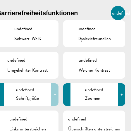
BIERGER.REMICH.LU
arrierefreiheitsfunktionen
undefined
DE
AGENDA
undefined
undefined
Schwarz-Weiß
Dyslexiefreundlich
undefined
undefined
Umgekehrter Kontrast
Weicher Kontrast
undefined
undefined
-
+
-
+
Schriftgröße
Zoomen
schine
undefined
undefined
Links unterstreichen
Überschriften unterstreichen