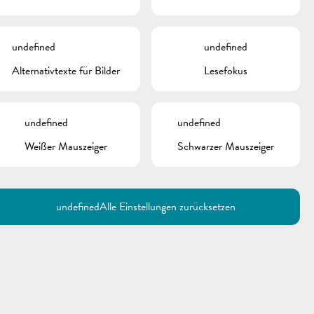
undefined
undefined
Alternativtexte für Bilder
Lesefokus
undefined
undefined
Weißer Mauszeiger
Schwarzer Mauszeiger
Utilisez la recherche pour
retrouver les réponses à toutes
vos questions.
Comme par exemple des contacts, des
informations ou de documents.
undefined
Alle Einstellungen zurücksetzen