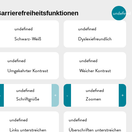
BIERGER.REMICH.LU
arrierefreiheitsfunktionen
undefined
DE
AGENDA
undefined
undefined
Schwarz-Weiß
Dyslexiefreundlich
OKUMENTE
undefined
undefined
Umgekehrter Kontrast
Weicher Kontrast
Gemeinderatssitzung |
Tagesordnung 23.04.2025
undefined
undefined
-
+
-
+
Schriftgröße
Zoomen
schine
undefined
undefined
Links unterstreichen
Überschriften unterstreichen