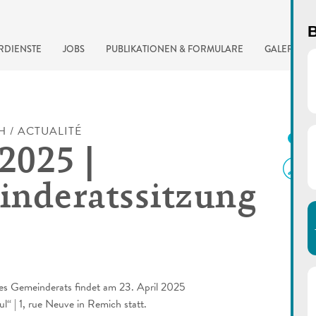
B
RDIENSTE
JOBS
PUBLIKATIONEN & FORMULARE
GALERIE
H / ACTUALITÉ
D
2025 |
nderatssitzung
automatisierte Suchma
es Gemeinderats findet am 23. April 2025
“ | 1, rue Neuve in Remich statt.