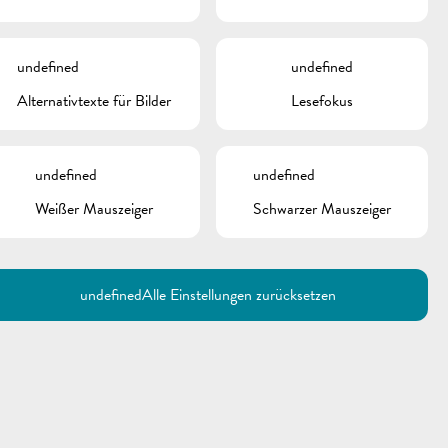
undefined
undefined
Alternativtexte für Bilder
Lesefokus
undefined
undefined
Weißer Mauszeiger
Schwarzer Mauszeiger
Utilisez la recherche pour
retrouver les réponses à toutes
vos questions.
Comme par exemple des contacts, des
informations ou de documents.
undefined
Alle Einstellungen zurücksetzen