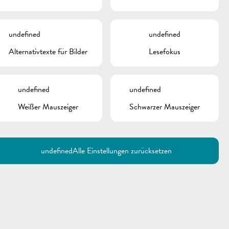
undefined
undefined
Alternativtexte für Bilder
Lesefokus
undefined
undefined
Weißer Mauszeiger
Schwarzer Mauszeiger
undefined
Alle Einstellungen zurücksetzen
Utilisez la recherche pour
retrouver les réponses à toutes
vos questions.
Comme par exemple des contacts, des
informations ou de documents.