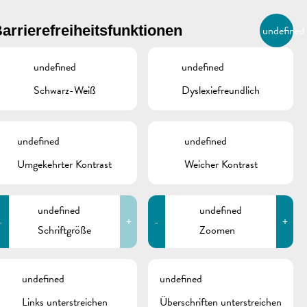
BIERGER.REMICH.LU
arrierefreiheitsfunktionen
undefined
DE
AGENDA
undefined
undefined
Schwarz-Weiß
Dyslexiefreundlich
undefined
undefined
Umgekehrter Kontrast
Weicher Kontrast
undefined
undefined
-
+
-
+
Schriftgröße
Zoomen
schine
undefined
undefined
Links unterstreichen
Überschriften unterstreichen