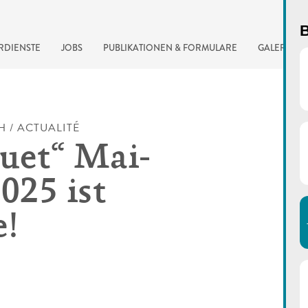
B
RDIENSTE
JOBS
PUBLIKATIONEN & FORMULARE
GALERIE
H / ACTUALITÉ
uet“ Mai-
025 ist
e!
automatisierte Suchma