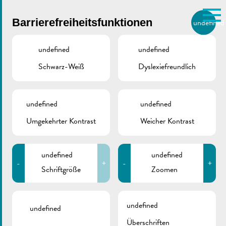
Skip to main content
Barrierefreiheitsfunktionen
undefined
DE
BIERGER.REMICH.LU
undefined
undefined
Schwarz-Weiß
Dyslexiefreundlich
Utilisez la recherche pour
retrouver les réponses à toutes
VILLE DE REMICH / ACTUALITÉ
vos questions.
Comme par exemple des contacts, des
undefined
undefined
„De Buet“ Juli-August
informations ou de documents.
Umgekehrter Kontrast
Weicher Kontrast
2025 ist online!
undefined
undefined
-
+
-
+
Schriftgröße
Zoomen
undefined
undefined
Überschriften