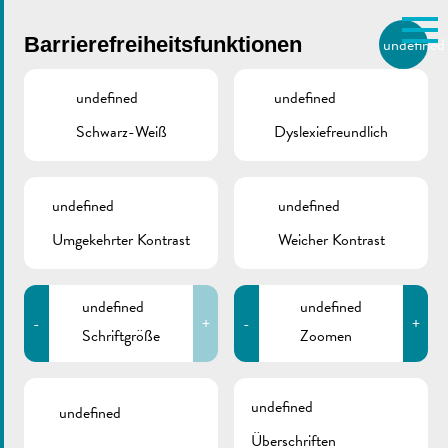
Skip to main content
Barrierefreiheitsfunktionen
undefined
DE
BIERGER.REMICH.LU
undefined
undefined
Schwarz-Weiß
Dyslexiefreundlich
Utilisez la recherche pour
retrouver les réponses à toutes
VILLE DE REMICH / ACTUALITÉ
vos questions.
Comme par exemple des contacts, des
undefined
undefined
De Buet September-
informations ou de documents.
Umgekehrter Kontrast
Weicher Kontrast
Oktober 2025 ist
online!
undefined
undefined
-
+
-
+
Schriftgröße
Zoomen
undefined
undefined
Überschriften