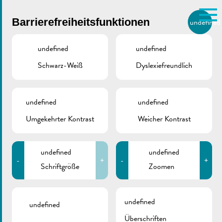
Skip to main content
Barrierefreiheitsfunktionen
undefined
DE
BIERGER.REMICH.LU
undefined
undefined
Schwarz-Weiß
Dyslexiefreundlich
Utilisez la recherche pour
retrouver les réponses à toutes
vos questions.
Comme par exemple des contacts, des
undefined
undefined
Wir suchen eine
informations ou de documents.
Umgekehrter Kontrast
Weicher Kontrast
Person für die
undefined
undefined
Verteilung von
-
+
-
+
Schriftgröße
Zoomen
Gemeindeveröffentlic
undefined
undefined
Überschriften
April 30, 2025