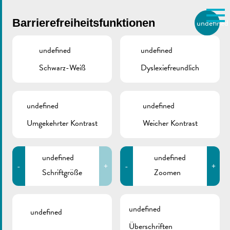
Skip to main content
Barrierefreiheitsfunktionen
undefined
DE
BIERGER.REMICH.LU
undefined
undefined
Schwarz-Weiß
Dyslexiefreundlich
Utilisez la recherche pour
retrouver les réponses à toutes
vos questions.
Comme par exemple des contacts, des
undefined
undefined
2026_03 | De Buet
informations ou de documents.
Umgekehrter Kontrast
Weicher Kontrast
(Mai-Juni)
undefined
undefined
-
+
-
+
Schriftgröße
Zoomen
April 29, 2026
undefined
De Buet März-April
undefined
Überschriften