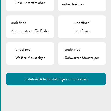
Links unterstreichen
2026 ist online!
unterstreichen
Februar 28, 2026
undefined
undefined
Alternativtexte für Bilder
Lesefokus
undefined
undefined
Weißer Mauszeiger
Schwarzer Mauszeiger
undefined
Alle Einstellungen zurücksetzen