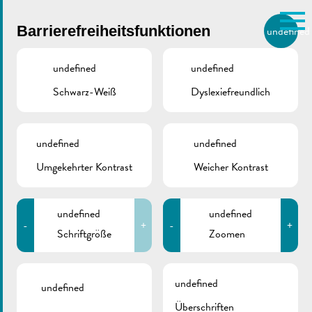
Skip to main content
Barrierefreiheitsfunktionen
undefined
DE
BIERGER.REMICH.LU
undefined
undefined
Schwarz-Weiß
Dyslexiefreundlich
Utilisez la recherche pour
retrouver les réponses à toutes
vos questions.
Comme par exemple des contacts, des
undefined
undefined
22., 24. & 26. Juni
informations ou de documents.
Umgekehrter Kontrast
Weicher Kontrast
2026 | Hitzewelle –
undefined
undefined
Nachmittagsunterrich
-
+
-
+
Schriftgröße
Zoomen
fällt aus
undefined
undefined
Überschriften
Juni 21, 2026