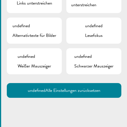
Links unterstreichen
Änderung der
unterstreichen
Verkehrsordnung |
undefined
undefined
Rue du château
Alternativtexte für Bilder
Lesefokus
August 5, 2026
undefined
undefined
Weißer Mauszeiger
Schwarzer Mauszeiger
Änderung der
undefined
Alle Einstellungen zurücksetzen
Verkehrsordnung |
Rue de la Corniche