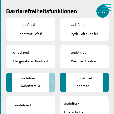
Skip to main content
Barrierefreiheitsfunktionen
undefined
DE
BIERGER.REMICH.LU
undefined
undefined
Schwarz-Weiß
Dyslexiefreundlich
Utilisez la recherche pour
retrouver les réponses à toutes
vos questions.
Comme par exemple des contacts, des
undefined
undefined
Änderung der
informations ou de documents.
Umgekehrter Kontrast
Weicher Kontrast
Verkehrsordnung |
undefined
undefined
Parking des Sports
-
+
-
+
Schriftgröße
Zoomen
August 5, 2026
undefined
undefined
Überschriften