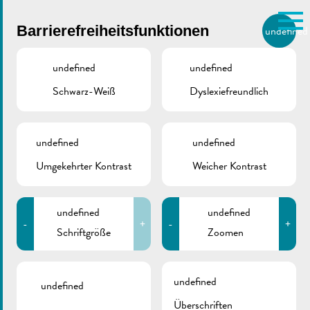
Skip to main content
Barrierefreiheitsfunktionen
undefined
DE
BIERGER.REMICH.LU
undefined
undefined
Schwarz-Weiß
Dyslexiefreundlich
Utilisez la recherche pour
retrouver les réponses à toutes
VILLE DE REMICH / ACTUALITÉ
vos questions.
Comme par exemple des contacts, des
undefined
undefined
Amicale CIS Réimech
informations ou de documents.
Umgekehrter Kontrast
Weicher Kontrast
undefined
undefined
-
+
-
+
Schriftgröße
Zoomen
ZURÜCK
undefined
undefined
Überschriften